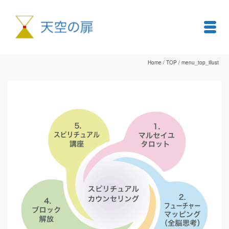
Home
/
TOP
/
menu_top_illust