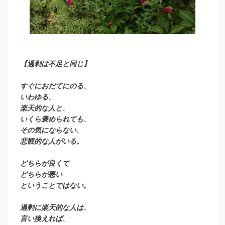
【過剰は不足と同じ】
すぐにおだてにのる、
いわゆる、
楽天的な人と、
いくら褒められても、
その気にならない、
悲観的な人がいる。
どちらが良くて
どちらが悪い
ということではない。
過剰に楽天的な人は、
言い換えれば、