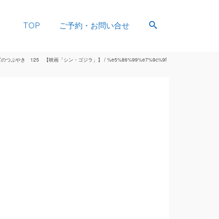
TOP
ご予約・お問い合せ
ズのつぶやき 125 【映画「シン・ゴジラ」】
/
%e5%86%99%e7%9c%9f