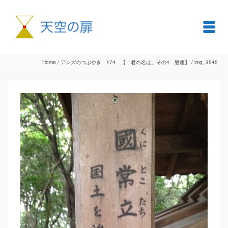
Home
/
アンズのつぶやき 174 【「君の名は」その4 磐座】
/
img_3545