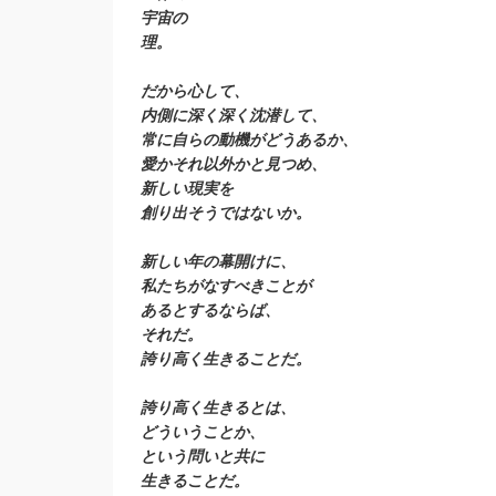
宇宙の
理。
だから心して、
内側に深く深く沈潜して、
常に自らの動機がどうあるか、
愛かそれ以外かと見つめ、
新しい現実を
創り出そうではないか。
新しい年の幕開けに、
私たちがなすべきことが
あるとするならば、
それだ。
誇り高く生きることだ。
誇り高く生きるとは、
どういうことか、
という問いと共に
生きることだ。