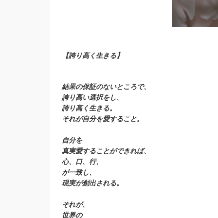
【誇り高く生きる】
結果の保証のないところで、
誇り高い選択をし、
誇り高く生きる。
それが自分を愛すること。
自分を
真実愛することができれば、
心、口、行、
が一致し、
現実が創出される。
それが、
世界の