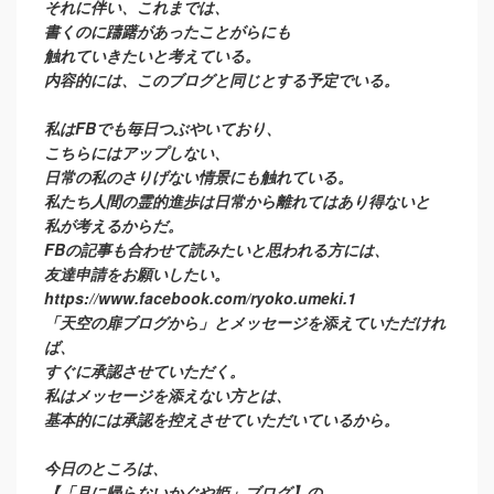
それに伴い、これまでは、
書くのに躊躇があったことがらにも
触れていきたいと考えている。
内容的には、このブログと同じとする予定でいる。
私はFBでも毎日つぶやいており、
こちらにはアップしない、
日常の私のさりげない情景にも触れている。
私たち人間の霊的進歩は日常から離れてはあり得ないと
私が考えるからだ。
FBの記事も合わせて読みたいと思われる方には、
友達申請をお願いしたい。
https://www.facebook.com/ryoko.umeki.1
「天空の扉ブログから」とメッセージを添えていただけれ
ば、
すぐに承認させていただく。
私はメッセージを添えない方とは、
基本的には承認を控えさせていただいているから。
今日のところは、
【「月に帰らないかぐや姫」ブログ】の