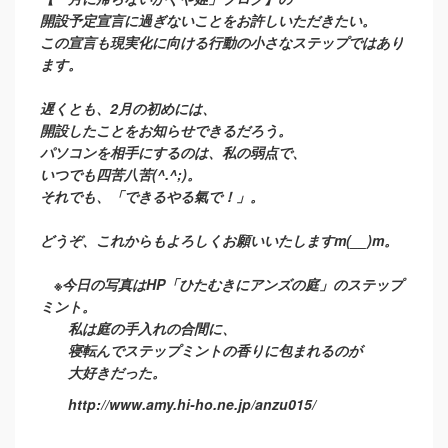
開設予定宣言に過ぎないことをお許しいただきたい。
この宣言も現実化に向ける行動の小さなステップではあり
ます。
遅くとも、2月の初めには、
開設したことをお知らせできるだろう。
パソコンを相手にするのは、私の弱点で、
いつでも四苦八苦(^.^;)。
それでも、「できるやる氣で！」。
どうぞ、これからもよろしくお願いいたしますm(__)m。
※今日の写真はHP「ひたむきにアンズの庭」のステップ
ミント。
私は庭の手入れの合間に、
寝転んでステップミントの香りに包まれるのが
大好きだった。
http://www.amy.hi-ho.ne.jp/anzu015/