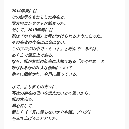
2014年夏には、
その啓示をもたらした存在と、
双方向コンタクトが始まった。
そして、2015年春には、
私は「かぐや姫」と呼びかけられるようになった。
その高次の存在には名はない。
このブログの中で「ミコト」と呼んでいるのは、
あくまで便宜上である。
なぜ、私が昔話の架空の人物である「かぐや姫」と
呼ばれるかの壮大な物語について、
徐々に紐解かれ、今日に至っている。
さて、より多くの方々に、
高次の存在の思いを伝えたいとの思いから、
私の意志で、
満を持して、
新しく【「月に帰らないかぐや姫」ブログ】
を立ち上げることとした。