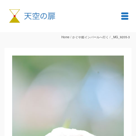
Home
/
かぐや姫インパールへ行く
/
_MG_9205-3